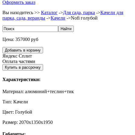
Оформить заказ
Вы находитесь >>
Каталог
->
Для сада, парка
->
Качели для
парка, сада, веранды
->
Качели
->
Nofi голубой
Цена:
357000 руб
Яндекс Сплит
Оплата частями
Характеристики:
Материал:
алюминий+теслин+тик
Тип:
Качели
Цвет:
Голубой
Размер:
2070х1350х1950
Габариты: