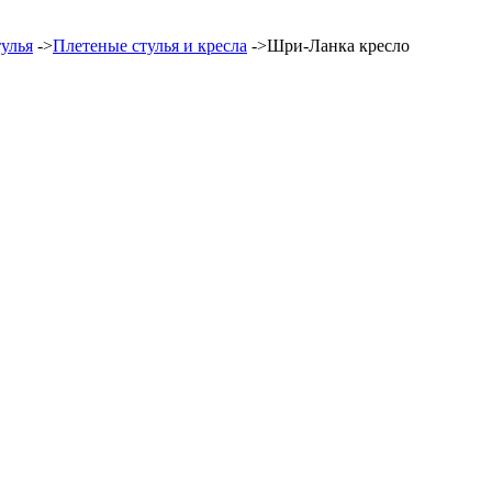
тулья
->
Плетеные стулья и кресла
->
Шри-Ланка кресло