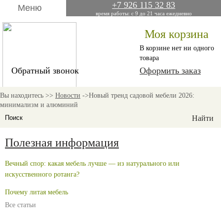
+7 926 115 32 83
Меню
время работы: с 9 до 21 часа ежедневно
Моя корзина
В корзине нет ни одного
товара
Обратный звонок
Оформить заказ
Вы находитесь >>
Новости
->
Новый тренд садовой мебели 2026:
мебель комфортного отдыха
минимализм и алюминий
Полезная информация
Вечный спор: какая мебель лучше — из натурального или
искусственного ротанга?
Почему литая мебель
Все статьи